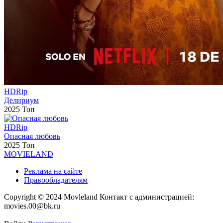
HDRip
Делириум
2025
Топ
HDRip
Опасная любовь
2025
Топ
MOVIE
LAND
Реклама на сайте
Правообладателям
Copyright © 2024 Movleland Контакт с администрацией:
movies.00@bk.ru