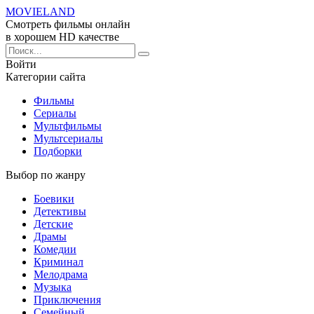
MOVIE
LAND
Смотреть фильмы онлайн
в хорошем HD качестве
Войти
Категории
сайта
Фильмы
Сериалы
Мультфильмы
Мультсериалы
Подборки
Выбор
по жанру
Боевики
Детективы
Детские
Драмы
Комедии
Криминал
Мелодрама
Музыка
Приключения
Семейный