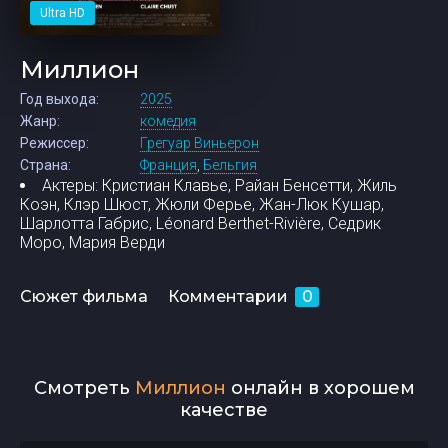
Ultra HD
Миллион
Год выхода:
2025
Жанр:
комедия
Режиссер:
Грегуар Виньерон
Страна:
Франция
,
Бельгия
Актеры:
Кристиан Клавье, Райан Бенсетти, Жиль
Коэн, Клэр Шюст, Жюли Ферье, Жан-Люк Кушар,
Шарлотта Габрис, Léonard Berthet-Rivière, Седрик
Моро, Мария Верди
Сюжет фильма
Комментарии
0
Смотреть
Миллион
онлайн в хорошем
качестве